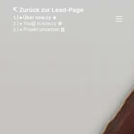
↸ Zurück zur Lead-Page
⒈)🔸Über now.cy ☀️
⒉)🔸You@ in.now.cy
＠
⒊)🔸Projekt umsetzen ䷴