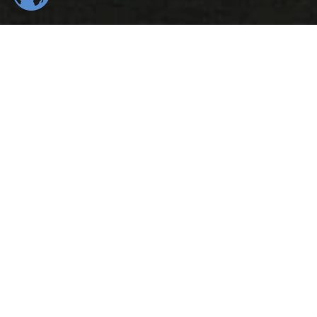
554
22
K
K
Total Downloads
Daily Visitors
99
526
%
K
Positive Rating
Happy Users